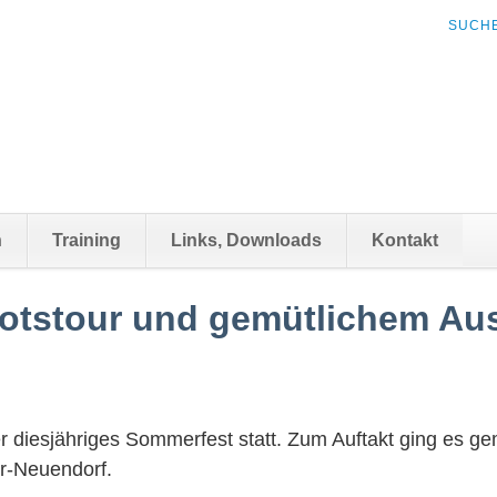
NAVIG
SUCH
ÜBER
n
Training
Links, Downloads
Kontakt
otstour und gemütlichem Au
diesjähriges Sommerfest statt. Zum Auftakt ging es ge
r-Neuendorf.