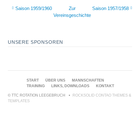
Saison 1959/1960
Zur
Saison 1957/1958
Vereinsgeschichte
UNSERE SPONSOREN
NAVIGATION
START
ÜBER UNS
MANNSCHAFTEN
ÜBERSPRINGEN
TRAINING
LINKS, DOWNLOADS
KONTAKT
© TTC ROTATION LEEGEBRUCH
ROCKSOLID CONTAO THEMES &
TEMPLATES